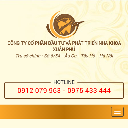
CÔNG TY CỔ PHẦN ĐẦU TƯ VÀ PHÁT TRIỂN NHA KHOA
XUÂN PHÚ
Trụ sở chính : Số 6/54 - Âu Cơ - Tây Hồ - Hà Nội
HOTLINE
0912 079 963 - 0975 433 444
Toggl
navig