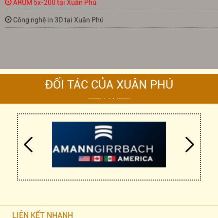
ARUM 5x-200 tại Xuân Phú
Công nghệ in 3D tại Xuân Phú
ĐỐI TÁC CỦA XUÂN PHÚ
LIÊN KẾT NHANH