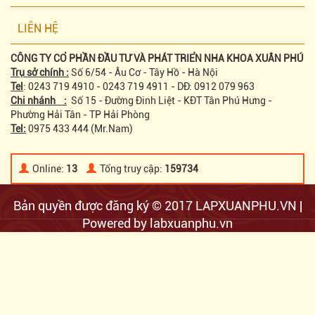
LIÊN HỆ
CÔNG TY CỔ PHẦN ĐẦU TƯ VÀ PHÁT TRIỂN NHA KHOA XUÂN PHÚ
Trụ sở chính :
Số 6/54 - Âu Cơ - Tây Hồ - Hà Nội
Tel
: 0243 719 4910 - 0243 719 4911 - DĐ: 0912 079 963
Chi nhánh :
Số 15 - Đường Đinh Liệt - KĐT Tân Phú Hưng -
Phường Hải Tân - TP Hải Phòng
Tel:
0975 433 444 (Mr.Nam)
Online:
13
Tổng truy cập:
159734
Bản quyền được đăng ký © 2017 LAPXUANPHU.VN |
Powered by labxuanphu.vn