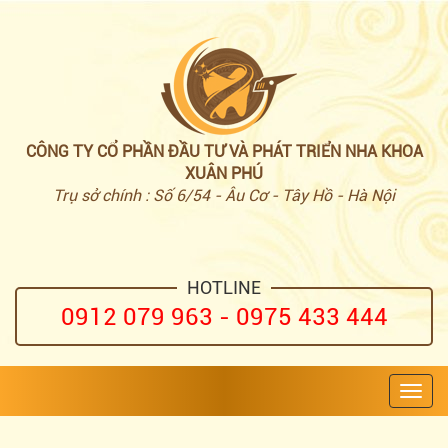
CÔNG TY CỔ PHẦN ĐẦU TƯ VÀ PHÁT TRIỂN NHA KHOA
XUÂN PHÚ
Trụ sở chính : Số 6/54 - Âu Cơ - Tây Hồ - Hà Nội
HOTLINE
0912 079 963 - 0975 433 444
Toggl
navig